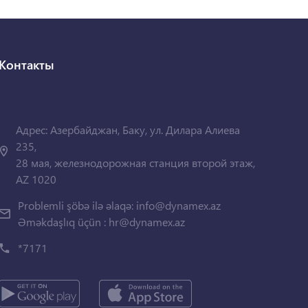
Контакты
Адрес: Азербайджан, Баку, ул. Дилара Алиева
235,
28 мая, железнодорожная станция второй этаж,
AZ 1020
Problemli şöbə ilə əlaqə:
info@dynamex.az
Əməkdaşlıq üçün :
hr@dynamex.az
*7171