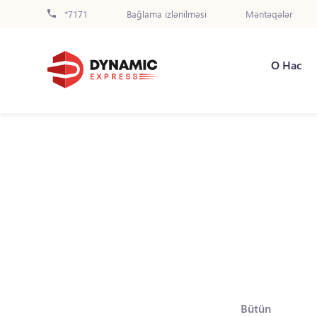
*7171
Bağlama izlənilməsi
Məntəqələr
О Нас
Bütün