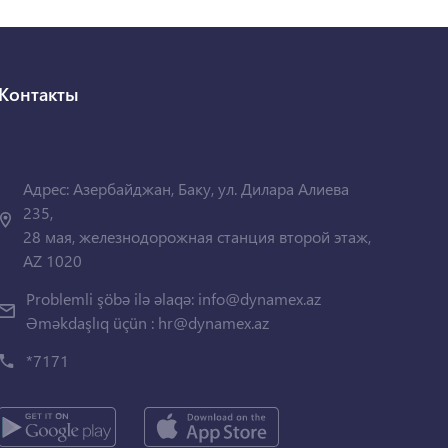
Контакты
Адрес: Азербайджан, Баку, ул. Дилара Алиева
235,
28 мая, железнодорожная станция второй этаж,
AZ 1020
Problemli şöbə ilə əlaqə:
info@dynamex.az
Əməkdaşlıq üçün :
hr@dynamex.az
*7171