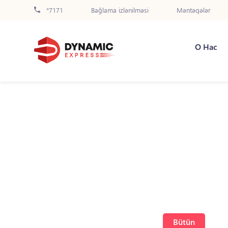
*7171
Bağlama izlənilməsi
Məntəqələr
О Нас
Bütün