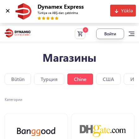
Dynamex Express
Yüklə
Türkiyə və ABŞ-dan çatdırılma
Войти
Магазины
Bütün
Турция
Chine
США
Исп
Категории