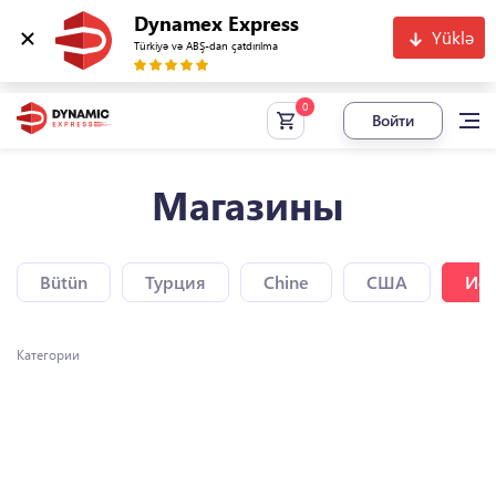
Dynamex Express
Yüklə
Türkiyə və ABŞ-dan çatdırılma
Войти
Магазины
Bütün
Турция
Chine
США
Исп
Категории