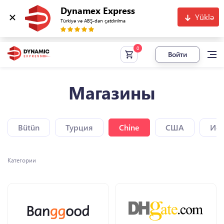
Dynamex Express
Yüklə
Türkiyə və ABŞ-dan çatdırılma
Войти
Магазины
Bütün
Турция
Chine
США
Исп
Категории