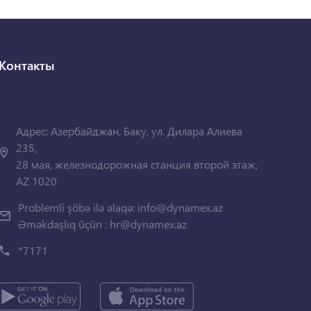
Контакты
Адрес: Азербайджан, Баку, ул. Дилара Алиева
235,
28 мая, железнодорожная станция второй этаж,
AZ 1020
Problemli şöbə ilə əlaqə:
info@dynamex.az
Əməkdaşlıq üçün :
hr@dynamex.az
*7171