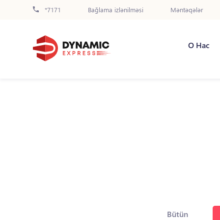
*7171
Bağlama izlənilməsi
Məntəqələr
О Нас
Bütün