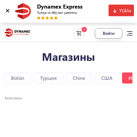
Dynamex Express
Yüklə
Türkiyə və ABŞ-dan çatdırılma
Войти
Магазины
Bütün
Турция
Chine
США
Исп
Категории