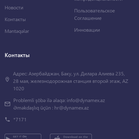
Новости
Пользовательское
Соглашение
Контакты
Инновации
Məntəqələr
Контакты
Адрес: Азербайджан, Баку, ул. Дилара Алиева 235,
28 мая, железнодорожная станция второй этаж, AZ
1020
Problemli şöbə ilə əlaqə:
info@dynamex.az
Əməkdaşlıq üçün :
hr@dynamex.az
*7171