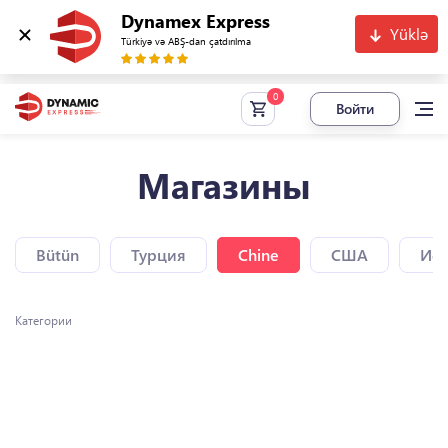
Dynamex Express
Yüklə
Türkiyə və ABŞ-dan çatdırılma
Войти
Магазины
Bütün
Турция
Chine
США
Исп
Категории