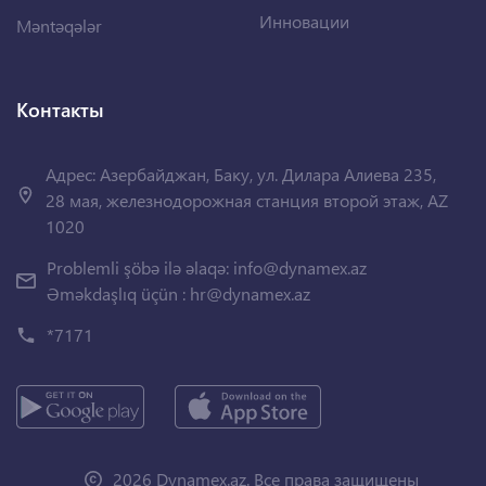
Инновации
Məntəqələr
Контакты
Адрес: Азербайджан, Баку, ул. Дилара Алиева 235,
28 мая, железнодорожная станция второй этаж, AZ
1020
Problemli şöbə ilə əlaqə:
info@dynamex.az
Əməkdaşlıq üçün :
hr@dynamex.az
*7171
2026 Dynamex.az. Все права защищены