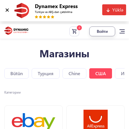
Dynamex Express
Yüklə
Türkiyə və ABŞ-dan çatdırılma
Войти
Магазины
Bütün
Турция
Chine
США
Исп
Категории