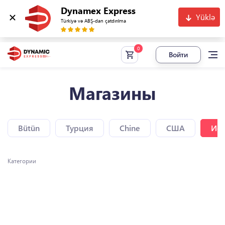
Dynamex Express
Yüklə
Türkiyə və ABŞ-dan çatdırılma
Войти
Магазины
Bütün
Турция
Chine
США
Исп
Категории