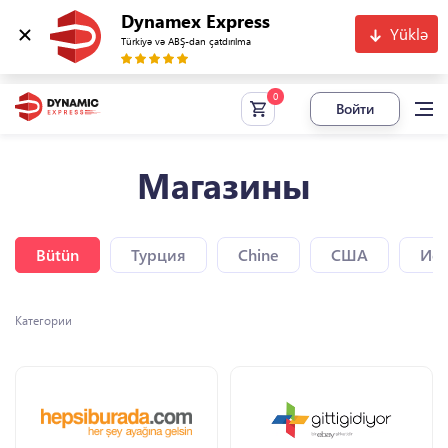
Dynamex Express
Yüklə
Türkiyə və ABŞ-dan çatdırılma
Войти
Магазины
Bütün
Турция
Chine
США
Исп
Категории