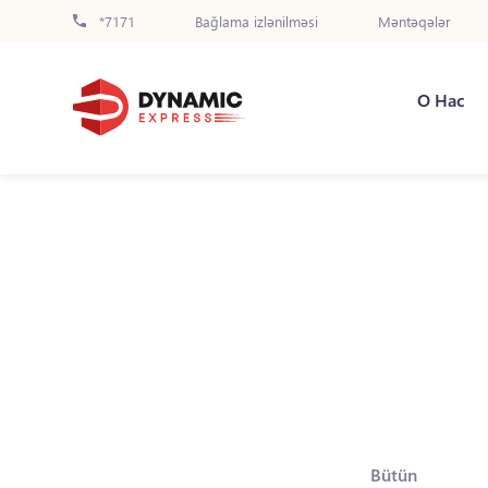
*7171
Bağlama izlənilməsi
Məntəqələr
О Нас
Bütün