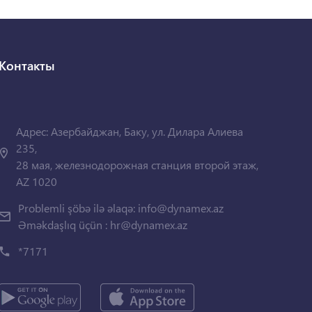
Контакты
Адрес: Азербайджан, Баку, ул. Дилара Алиева
235,
28 мая, железнодорожная станция второй этаж,
AZ 1020
Problemli şöbə ilə əlaqə:
info@dynamex.az
Əməkdaşlıq üçün :
hr@dynamex.az
*7171