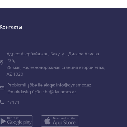
Контакты
Адрес: Азербайджан, Баку, ул. Дилара Алиева
235,
28 мая, железнодорожная станция второй этаж,
AZ 1020
Problemli şöbə ilə əlaqə:
info@dynamex.az
Əməkdaşlıq üçün :
hr@dynamex.az
*7171