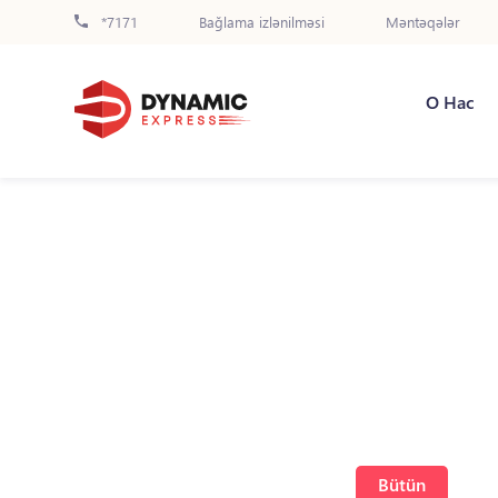
*7171
Bağlama izlənilməsi
Məntəqələr
О Нас
Bütün