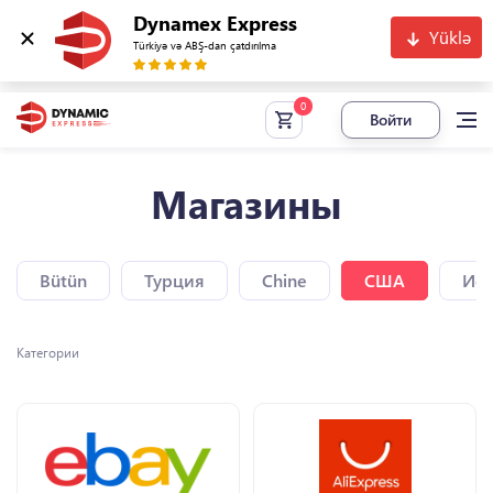
Dynamex Express
Yüklə
Türkiyə və ABŞ-dan çatdırılma
Войти
Магазины
Bütün
Турция
Chine
США
Исп
Категории