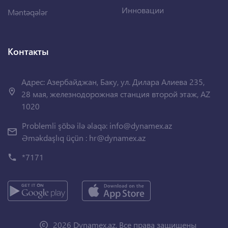
Инновации
Məntəqələr
Контакты
Адрес: Азербайджан, Баку, ул. Дилара Алиева 235,
28 мая, железнодорожная станция второй этаж, AZ
1020
Problemli şöbə ilə əlaqə:
info@dynamex.az
Əməkdaşlıq üçün :
hr@dynamex.az
*7171
2026 Dynamex.az. Все права защищены