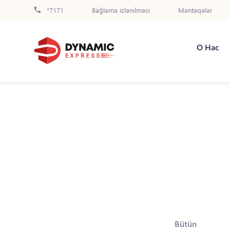
*7171
Bağlama izlənilməsi
Məntəqələr
О Нас
Bütün