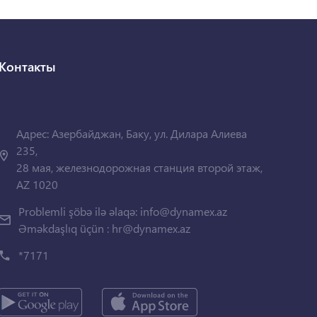
Контакты
Адрес: Азербайджан, Баку, ул. Дилара Алиева
235,
28 мая, железнодорожная станция второй этаж,
AZ 1020
Problemli şöbə ilə əlaqə:
info@dynamex.az
Əməkdaşlıq üçün :
hr@dynamex.az
*7171