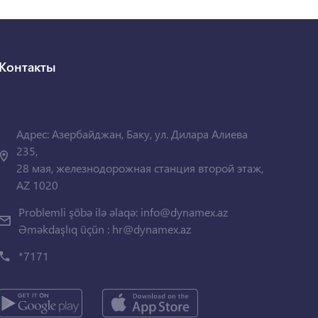
Контакты
Адрес: Азербайджан, Баку, ул. Дилара Алиева
235,
28 мая, железнодорожная станция второй этаж,
AZ 1020
Problemli şöbə ilə əlaqə:
info@dynamex.az
Əməkdaşlıq üçün :
hr@dynamex.az
*7171