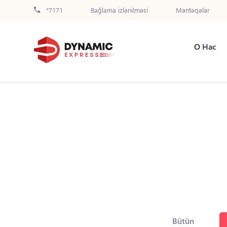
*7171
Bağlama izlənilməsi
Məntəqələr
О Нас
Bütün