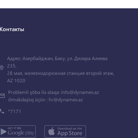
Контакты
Адрес: Азербайджан, Баку, ул. Дилара Алиева
235,
28 мая, железнодорожная станция второй этаж,
AZ 1020
Problemli şöbə ilə əlaqə:
info@dynamex.az
Əməkdaşlıq üçün :
hr@dynamex.az
*7171