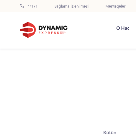
*7171
Bağlama izlənilməsi
Məntəqələr
О Нас
Bütün