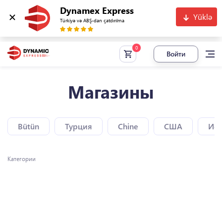
Dynamex Express
Yüklə
Türkiyə və ABŞ-dan çatdırılma
Войти
Магазины
Bütün
Турция
Chine
США
Исп
Категории