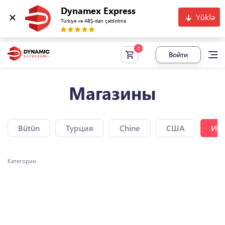
Dynamex Express
Yüklə
Türkiyə və ABŞ-dan çatdırılma
Войти
Магазины
Bütün
Турция
Chine
США
Исп
Категории