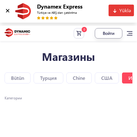
Dynamex Express
Yüklə
Türkiyə və ABŞ-dan çatdırılma
Войти
Магазины
Bütün
Турция
Chine
США
Исп
Категории