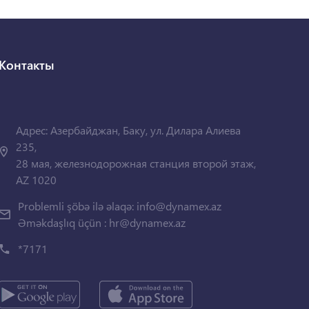
Контакты
Адрес: Азербайджан, Баку, ул. Дилара Алиева
235,
28 мая, железнодорожная станция второй этаж,
AZ 1020
Problemli şöbə ilə əlaqə:
info@dynamex.az
Əməkdaşlıq üçün :
hr@dynamex.az
*7171