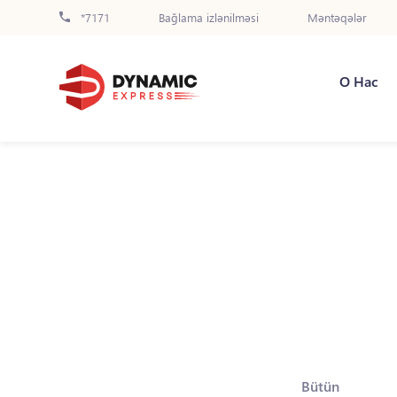
*7171
Bağlama izlənilməsi
Məntəqələr
О Нас
Bütün