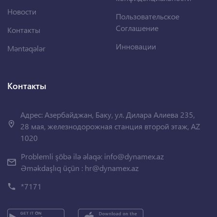
Новости
Пользовательское
Соглашение
Контакты
Инновации
Məntəqələr
Контакты
Адрес: Азербайджан, Баку, ул. Дилара Алиева 235,
28 мая, железнодорожная станция второй этаж, AZ
1020
Problemli şöbə ilə əlaqə:
info@dynamex.az
Əməkdaşlıq üçün :
hr@dynamex.az
*7171