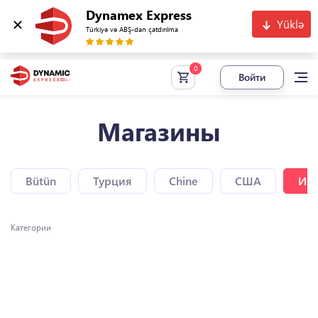
Dynamex Express
Yüklə
Türkiyə və ABŞ-dan çatdırılma
Войти
Магазины
Bütün
Турция
Chine
США
Исп
Категории