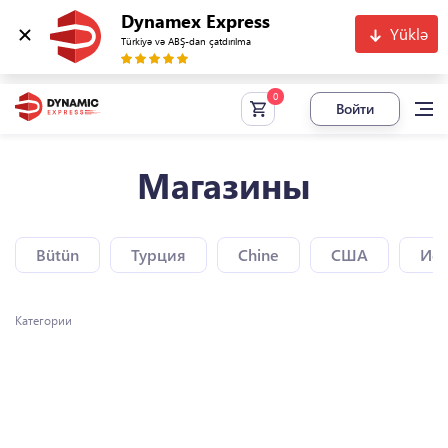
Dynamex Express
Yüklə
Türkiyə və ABŞ-dan çatdırılma
Войти
Магазины
Bütün
Турция
Chine
США
Исп
Категории