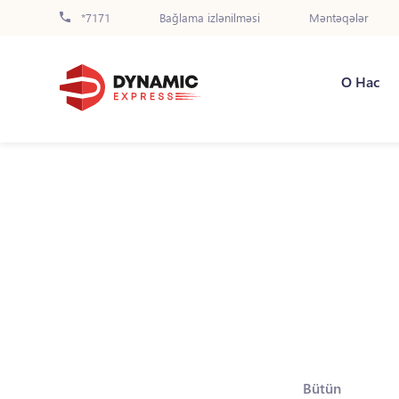
*7171
Bağlama izlənilməsi
Məntəqələr
О Нас
Bütün