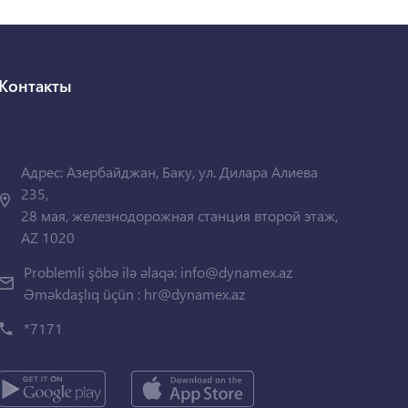
Контакты
Адрес: Азербайджан, Баку, ул. Дилара Алиева
235,
28 мая, железнодорожная станция второй этаж,
AZ 1020
Problemli şöbə ilə əlaqə:
info@dynamex.az
Əməkdaşlıq üçün :
hr@dynamex.az
*7171