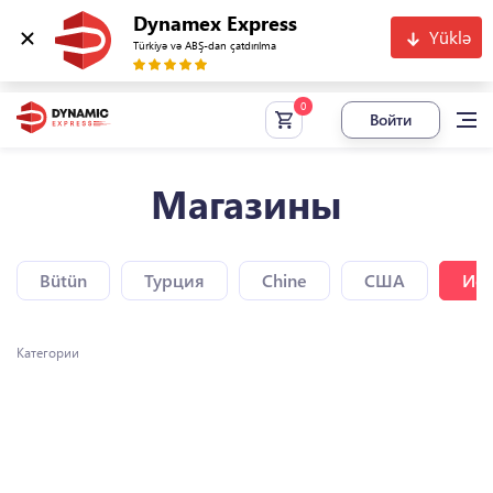
Dynamex Express
Yüklə
Türkiyə və ABŞ-dan çatdırılma
Войти
Магазины
Bütün
Турция
Chine
США
Исп
Категории