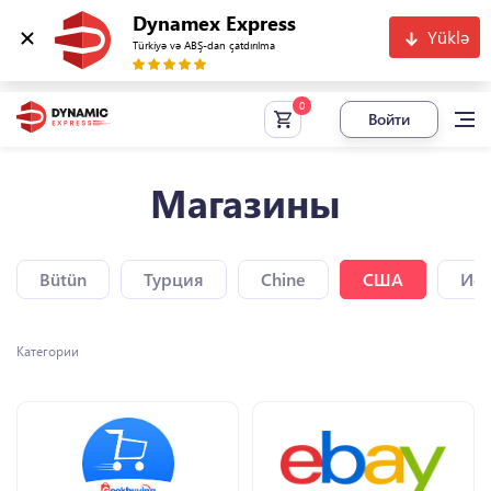
Dynamex Express
Yüklə
Türkiyə və ABŞ-dan çatdırılma
Войти
Магазины
Bütün
Турция
Chine
США
Исп
Категории