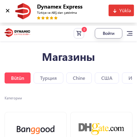
Dynamex Express
Yüklə
Türkiyə və ABŞ-dan çatdırılma
Войти
Магазины
Bütün
Турция
Chine
США
Исп
Категории