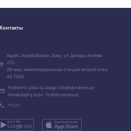
Контакты
Адрес: Азербайджан, Баку, ул. Дилара Алиева
235,
28 мая, железнодорожная станция второй этаж,
AZ 1020
Problemli şöbə ilə əlaqə:
info@dynamex.az
Əməkdaşlıq üçün :
hr@dynamex.az
*7171