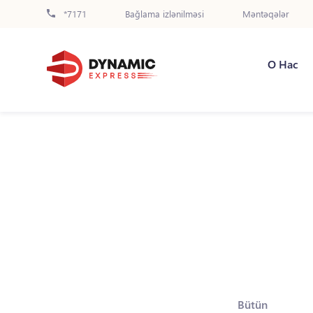
*7171
Bağlama izlənilməsi
Məntəqələr
О Нас
Bütün