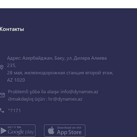
Контакты
Адрес: Азербайджан, Баку, ул. Дилара Алиева
235,
28 мая, железнодорожная станция второй этаж,
AZ 1020
Problemli şöbə ilə əlaqə:
info@dynamex.az
Əməkdaşlıq üçün :
hr@dynamex.az
*7171