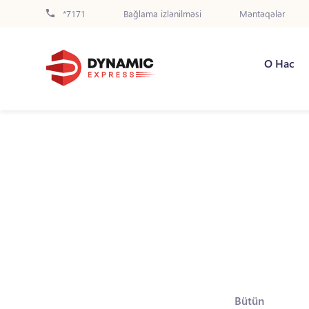
*7171
Bağlama izlənilməsi
Məntəqələr
О Нас
Bütün