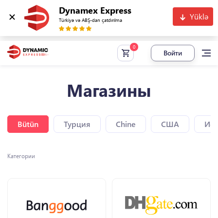
Dynamex Express
Yüklə
Türkiyə və ABŞ-dan çatdırılma
Войти
Магазины
Bütün
Турция
Chine
США
Исп
Категории