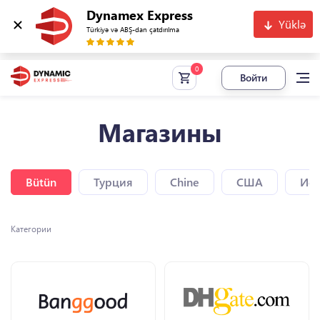
Dynamex Express
Yüklə
Türkiyə və ABŞ-dan çatdırılma
Войти
Магазины
Bütün
Турция
Chine
США
Исп
Категории