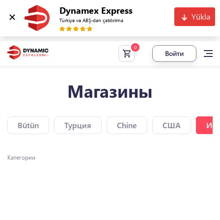
Dynamex Express
Yüklə
Türkiyə və ABŞ-dan çatdırılma
Войти
Магазины
Bütün
Турция
Chine
США
Исп
Категории