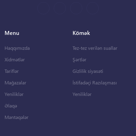
Menu
Kömək
Haqqımızda
Tez-tez verilən suallar
Xidmətlər
Şərtlər
Tariflər
Gizlilik siyasəti
Mağazalar
İstifadəçi Razılaşması
Yeniliklər
Yeniliklər
Əlaqə
Məntəqələr