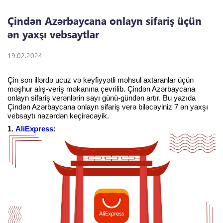
Çindən Azərbaycana onlayn sifariş üçün
ən yaxşı vebsaytlar
19.02.2024
Çin son illərdə ucuz və keyfiyyətli məhsul axtaranlar üçün
məşhur alış-veriş məkanına çevrilib. Çindən Azərbaycana
onlayn sifariş verənlərin sayı günü-gündən artır. Bu yazıda
Çindən Azərbaycana onlayn sifariş verə biləcəyiniz 7 ən yaxşı
vebsaytı nəzərdən keçirəcəyik.
1.
AliExpress
: