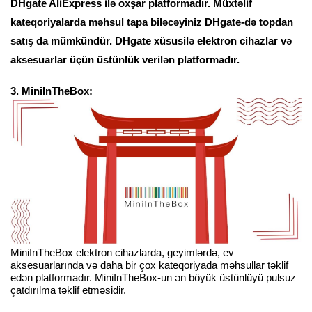
DHgate AliExpress ilə oxşar platformadır. Müxtəlif
kateqoriyalarda məhsul tapa biləcəyiniz DHgate-də topdan
satış da mümkündür. DHgate xüsusilə elektron cihazlar və
aksesuarlar üçün üstünlük verilən platformadır.
3. MiniInTheBox:
MiniInTheBox elektron cihazlarda, geyimlərdə, ev
aksesuarlarında və daha bir çox kateqoriyada məhsullar təklif
edən platformadır. MiniInTheBox-un ən böyük üstünlüyü pulsuz
çatdırılma təklif etməsidir.