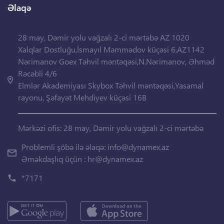
Əlaqə
28 may, Dəmir yolu vağzalı 2-ci mərtəbə AZ 1020
Xalqlar Dostluğu,İsmayıl Məmmədov küçəsi 6,AZ1142
Nərimanov Goex Təhvil məntəqəsi,N.Nərimanov, Əhməd
Rəcəbli 4/6
Elmlər Akademiyası Skybox Təhvil məntəqəsi,Yasamal
rayonu, Şəfayət Mehdiyev küçəsi 16B
Mərkəzi ofis: 28 may, Dəmir yolu vağzalı 2-ci mərtəbə
Problemli şöbə ilə əlaqə:
info@dynamex.az
Əməkdaşlıq üçün :
hr@dynamex.az
*7171