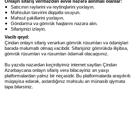
Onlayn sifariş verməzdən əvvəl nəzərə alınmalı olanlar:
Satıcının rəylərini və reytinqlərini yoxlayın.
Məhsulun təsvirini diqqətlə oxuyun.
Məhsul şəkillərini yoxlayın.
Göndərmə və gömrük haqlarını nəzərə alın.
Sifarişinizi izləyin.
Vacib qeyd:
Çindən onlayn sifariş verərkən gömrük rüsumları və ödənişləri
barədə məlumatlı olmaq vacibdir. Sifarişiniz gömrükdə ilişibsə,
gömrük rüsumları və rüsumları ödəməli olacaqsınız.
Bu yazıda nəzərdən keçirdiyimiz internet saytları Çindən
Azərbaycana onlayn sifariş verə biləcəyiniz ən yaxşı
platformalardan yalnız bir neçəsidir. Bu platformalarda araşdırıb
müqayisə edərək, axtardığınız məhsulu ən münasib qiymətə
tapa bilərsiniz.