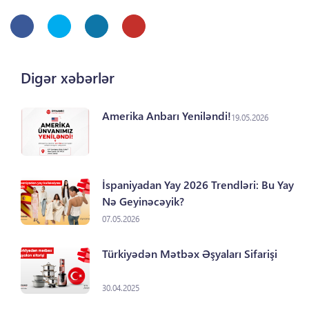
Digər xəbərlər
Amerika Anbarı Yeniləndi!
19.05.2026
İspaniyadan Yay 2026 Trendləri: Bu Yay
Nə Geyinəcəyik?
07.05.2026
Türkiyədən Mətbəx Əşyaları Sifarişi
30.04.2025