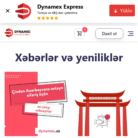
Dynamex Express
Yüklə
Türkiyə və ABŞ-dan çatdırılma
Daxil ol
Xəbərlər və yeniliklər