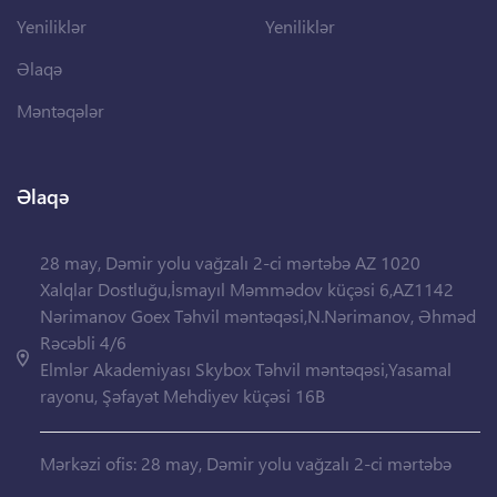
Yeniliklər
Yeniliklər
Əlaqə
Məntəqələr
Əlaqə
28 may, Dəmir yolu vağzalı 2-ci mərtəbə AZ 1020
Xalqlar Dostluğu,İsmayıl Məmmədov küçəsi 6,AZ1142
Nərimanov Goex Təhvil məntəqəsi,N.Nərimanov, Əhməd
Rəcəbli 4/6
Elmlər Akademiyası Skybox Təhvil məntəqəsi,Yasamal
rayonu, Şəfayət Mehdiyev küçəsi 16B
Mərkəzi ofis: 28 may, Dəmir yolu vağzalı 2-ci mərtəbə