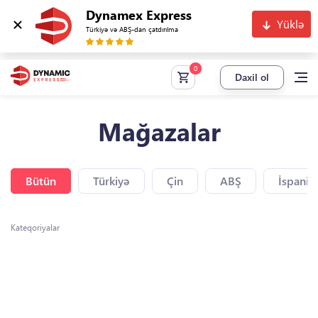
Dynamex Express
Yüklə
Türkiyə və ABŞ-dan çatdırılma
Daxil ol
Mağazalar
Bütün
Türkiyə
Çin
ABŞ
İspaniy
Kateqoriyalar