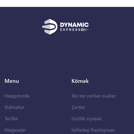
Menu
Kömək
Haqqımızda
Tez-tez verilən suallar
Xidmətlər
Şərtlər
Tariflər
Gizlilik siyasəti
Mağazalar
İstifadəçi Razılaşması