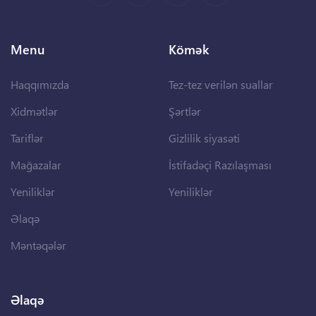
Menu
Kömək
Haqqımızda
Tez-tez verilən suallar
Xidmətlər
Şərtlər
Tariflər
Gizlilik siyasəti
Mağazalar
İstifadəçi Razılaşması
Yeniliklər
Yeniliklər
Əlaqə
Məntəqələr
Əlaqə