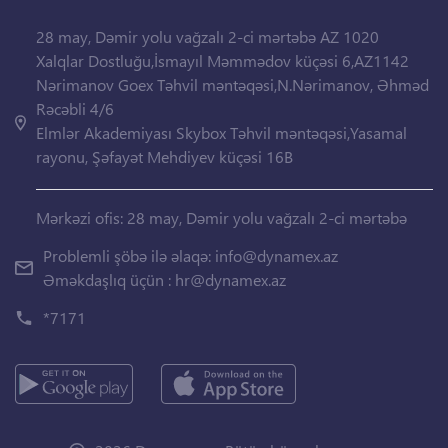
28 may, Dəmir yolu vağzalı 2-ci mərtəbə AZ 1020
Xalqlar Dostluğu,İsmayıl Məmmədov küçəsi 6,AZ1142
Nərimanov Goex Təhvil məntəqəsi,N.Nərimanov, Əhməd
Rəcəbli 4/6
Elmlər Akademiyası Skybox Təhvil məntəqəsi,Yasamal
rayonu, Şəfayət Mehdiyev küçəsi 16B
Mərkəzi ofis: 28 may, Dəmir yolu vağzalı 2-ci mərtəbə
Problemli şöbə ilə əlaqə:
info@dynamex.az
Əməkdaşlıq üçün :
hr@dynamex.az
*7171