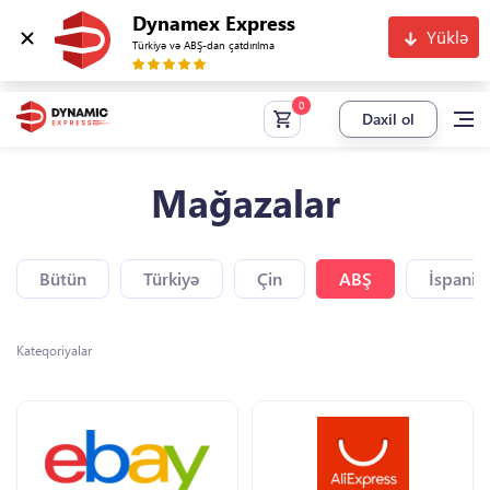
Dynamex Express
Yüklə
Türkiyə və ABŞ-dan çatdırılma
Daxil ol
Mağazalar
Bütün
Türkiyə
Çin
ABŞ
İspaniy
Kateqoriyalar