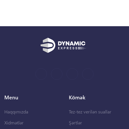
Menu
Kömək
Haqqımızda
Tez-tez verilən suallar
Xidmətlər
Şərtlər