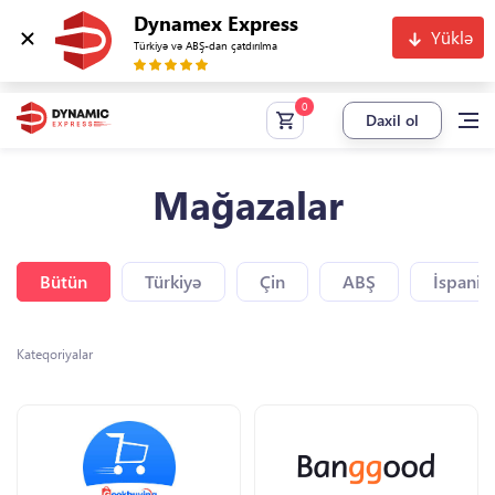
Dynamex Express
Yüklə
Türkiyə və ABŞ-dan çatdırılma
Daxil ol
Mağazalar
Bütün
Türkiyə
Çin
ABŞ
İspaniy
Kateqoriyalar