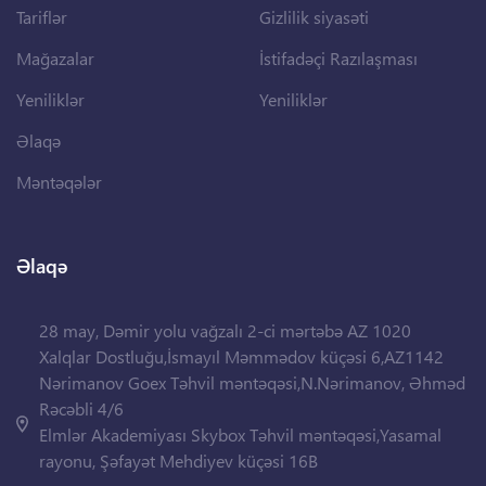
Tariflər
Gizlilik siyasəti
Mağazalar
İstifadəçi Razılaşması
Yeniliklər
Yeniliklər
Əlaqə
Məntəqələr
Əlaqə
28 may, Dəmir yolu vağzalı 2-ci mərtəbə AZ 1020
Xalqlar Dostluğu,İsmayıl Məmmədov küçəsi 6,AZ1142
Nərimanov Goex Təhvil məntəqəsi,N.Nərimanov, Əhməd
Rəcəbli 4/6
Elmlər Akademiyası Skybox Təhvil məntəqəsi,Yasamal
rayonu, Şəfayət Mehdiyev küçəsi 16B