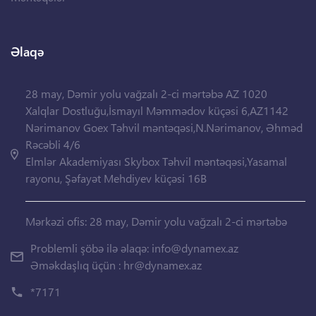
Əlaqə
28 may, Dəmir yolu vağzalı 2-ci mərtəbə AZ 1020
Xalqlar Dostluğu,İsmayıl Məmmədov küçəsi 6,AZ1142
Nərimanov Goex Təhvil məntəqəsi,N.Nərimanov, Əhməd
Rəcəbli 4/6
Elmlər Akademiyası Skybox Təhvil məntəqəsi,Yasamal
rayonu, Şəfayət Mehdiyev küçəsi 16B
Mərkəzi ofis: 28 may, Dəmir yolu vağzalı 2-ci mərtəbə
Problemli şöbə ilə əlaqə:
info@dynamex.az
Əməkdaşlıq üçün :
hr@dynamex.az
*7171