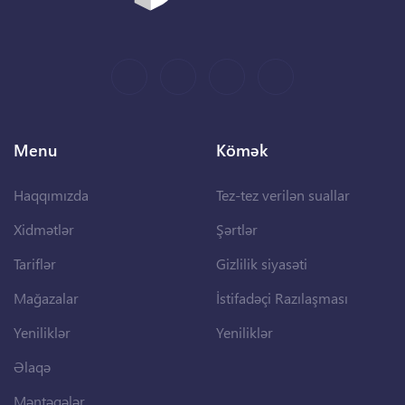
Menu
Kömək
Haqqımızda
Tez-tez verilən suallar
Xidmətlər
Şərtlər
Tariflər
Gizlilik siyasəti
Mağazalar
İstifadəçi Razılaşması
Yeniliklər
Yeniliklər
Əlaqə
Məntəqələr