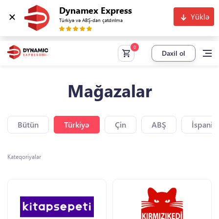
Dynamex Express
Yüklə
Türkiyə və ABŞ-dan çatdırılma
Daxil ol
Mağazalar
Bütün
Türkiyə
Çin
ABŞ
İspaniy
Kateqoriyalar