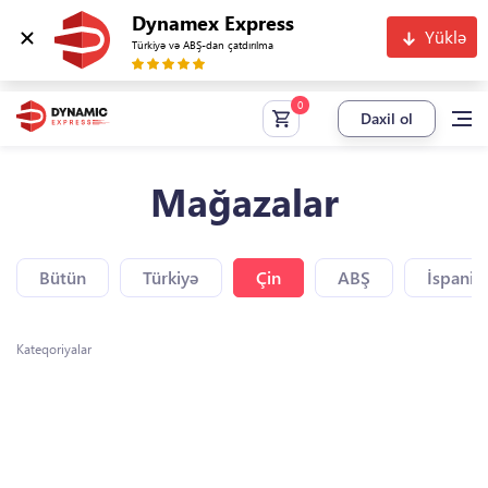
Dynamex Express
Yüklə
Türkiyə və ABŞ-dan çatdırılma
Daxil ol
Mağazalar
Bütün
Türkiyə
Çin
ABŞ
İspaniy
Kateqoriyalar