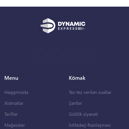
Menu
Kömək
Haqqımızda
Tez-tez verilən suallar
Xidmətlər
Şərtlər
Tariflər
Gizlilik siyasəti
Mağazalar
İstifadəçi Razılaşması