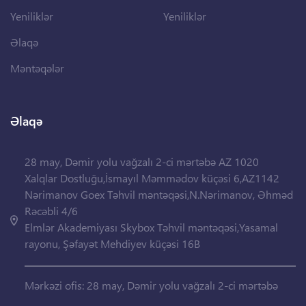
Yeniliklər
Yeniliklər
Əlaqə
Məntəqələr
Əlaqə
28 may, Dəmir yolu vağzalı 2-ci mərtəbə AZ 1020
Xalqlar Dostluğu,İsmayıl Məmmədov küçəsi 6,AZ1142
Nərimanov Goex Təhvil məntəqəsi,N.Nərimanov, Əhməd
Rəcəbli 4/6
Elmlər Akademiyası Skybox Təhvil məntəqəsi,Yasamal
rayonu, Şəfayət Mehdiyev küçəsi 16B
Mərkəzi ofis: 28 may, Dəmir yolu vağzalı 2-ci mərtəbə