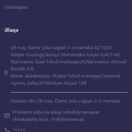
Məntəqələr
Əlaqə
28 may, Dəmir yolu vağzalı 2-ci mərtəbə AZ 1020
Xalqlar Dostluğu,İsmayıl Məmmədov küçəsi 6,AZ1142
Nərimanov Goex Təhvil məntəqəsi,N.Nərimanov, Əhməd
Rəcəbli 4/6
Elmlər Akademiyası Skybox Təhvil məntəqəsi,Yasamal
rayonu, Şəfayət Mehdiyev küçəsi 16B
Mərkəzi ofis: 28 may, Dəmir yolu vağzalı 2-ci mərtəbə
Problemli şöbə ilə əlaqə:
info@dynamex.az
Əməkdaşlıq üçün :
hr@dynamex.az
*7171