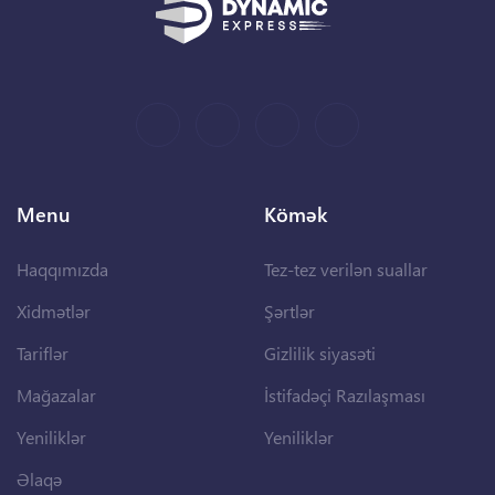
Menu
Kömək
Haqqımızda
Tez-tez verilən suallar
Xidmətlər
Şərtlər
Tariflər
Gizlilik siyasəti
Mağazalar
İstifadəçi Razılaşması
Yeniliklər
Yeniliklər
Əlaqə