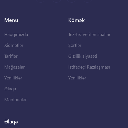
Menu
Kömək
Haqqımızda
Tez-tez verilən suallar
Xidmətlər
Şərtlər
Tariflər
Gizlilik siyasəti
Mağazalar
İstifadəçi Razılaşması
Yeniliklər
Yeniliklər
Əlaqə
Məntəqələr
Əlaqə