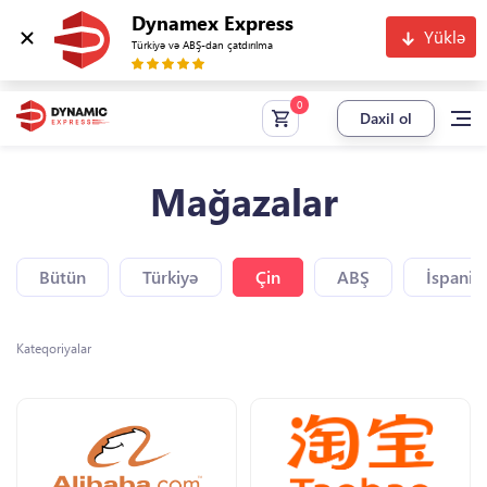
Dynamex Express
Yüklə
Türkiyə və ABŞ-dan çatdırılma
Daxil ol
Mağazalar
Bütün
Türkiyə
Çin
ABŞ
İspaniy
Kateqoriyalar