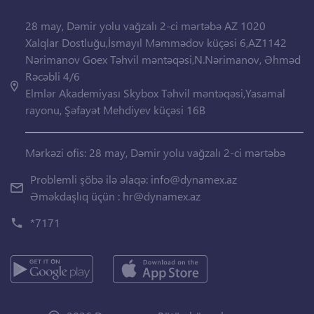
28 may, Dəmir yolu vağzalı 2-ci mərtəbə AZ 1020
Xalqlar Dostluğu,İsmayıl Məmmədov küçəsi 6,AZ1142
Nərimanov Goex Təhvil məntəqəsi,N.Nərimanov, Əhməd
Rəcəbli 4/6
Elmlər Akademiyası Skybox Təhvil məntəqəsi,Yasamal
rayonu, Şəfayət Mehdiyev küçəsi 16B
Mərkəzi ofis: 28 may, Dəmir yolu vağzalı 2-ci mərtəbə
Problemli şöbə ilə əlaqə:
info@dynamex.az
Əməkdaşlıq üçün :
hr@dynamex.az
*7171