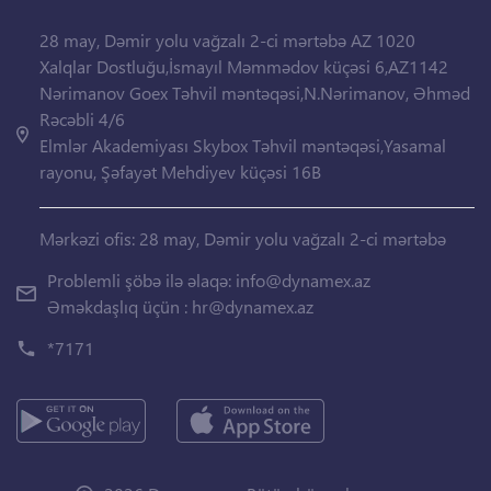
28 may, Dəmir yolu vağzalı 2-ci mərtəbə AZ 1020
Xalqlar Dostluğu,İsmayıl Məmmədov küçəsi 6,AZ1142
Nərimanov Goex Təhvil məntəqəsi,N.Nərimanov, Əhməd
Rəcəbli 4/6
Elmlər Akademiyası Skybox Təhvil məntəqəsi,Yasamal
rayonu, Şəfayət Mehdiyev küçəsi 16B
Mərkəzi ofis: 28 may, Dəmir yolu vağzalı 2-ci mərtəbə
Problemli şöbə ilə əlaqə:
info@dynamex.az
Əməkdaşlıq üçün :
hr@dynamex.az
*7171