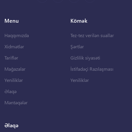
Menu
Kömək
Haqqımızda
Tez-tez verilən suallar
Xidmətlər
Şərtlər
Tariflər
Gizlilik siyasəti
Mağazalar
İstifadəçi Razılaşması
Yeniliklər
Yeniliklər
Əlaqə
Məntəqələr
Əlaqə