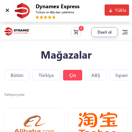
Dynamex Express
Yüklə
Türkiyə və ABŞ-dan çatdırılma
Daxil ol
Mağazalar
Bütün
Türkiyə
Çin
ABŞ
İspaniy
Kateqoriyalar