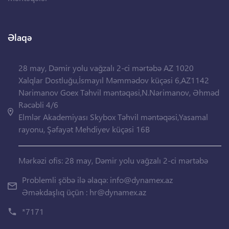
Əlaqə
28 may, Dəmir yolu vağzalı 2-ci mərtəbə AZ 1020
Xalqlar Dostluğu,İsmayıl Məmmədov küçəsi 6,AZ1142
Nərimanov Goex Təhvil məntəqəsi,N.Nərimanov, Əhməd
Rəcəbli 4/6
Elmlər Akademiyası Skybox Təhvil məntəqəsi,Yasamal
rayonu, Şəfayət Mehdiyev küçəsi 16B
Mərkəzi ofis: 28 may, Dəmir yolu vağzalı 2-ci mərtəbə
Problemli şöbə ilə əlaqə:
info@dynamex.az
Əməkdaşlıq üçün :
hr@dynamex.az
*7171