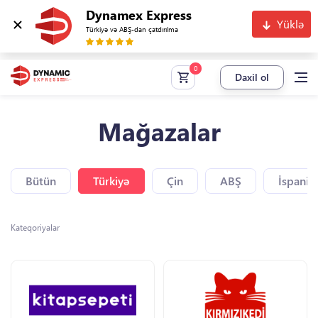
Dynamex Express
Yüklə
Türkiyə və ABŞ-dan çatdırılma
Daxil ol
Mağazalar
Bütün
Türkiyə
Çin
ABŞ
İspaniy
Kateqoriyalar