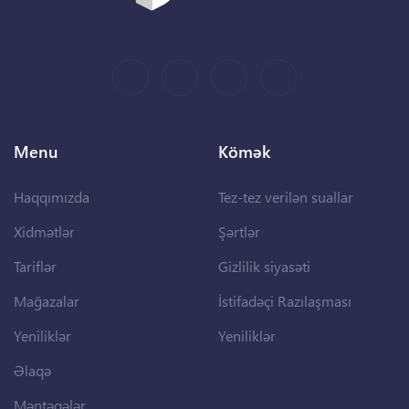
Menu
Kömək
Haqqımızda
Tez-tez verilən suallar
Xidmətlər
Şərtlər
Tariflər
Gizlilik siyasəti
Mağazalar
İstifadəçi Razılaşması
Yeniliklər
Yeniliklər
Əlaqə
Məntəqələr