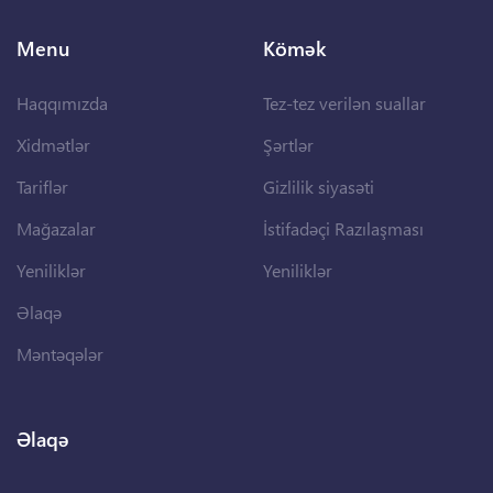
Menu
Kömək
Haqqımızda
Tez-tez verilən suallar
Xidmətlər
Şərtlər
Tariflər
Gizlilik siyasəti
Mağazalar
İstifadəçi Razılaşması
Yeniliklər
Yeniliklər
Əlaqə
Məntəqələr
Əlaqə