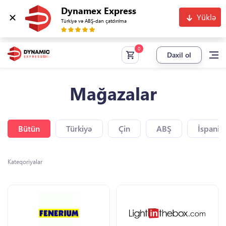
Dynamex Express
Yüklə
Türkiyə və ABŞ-dan çatdırılma
Daxil ol
Mağazalar
Bütün
Türkiyə
Çin
ABŞ
İspaniy
Kateqoriyalar