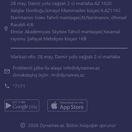
28 may, Dəmir yolu vağzalı 2-ci mərtəbə AZ 1020
Xalqlar Dostluğu,İsmayıl Məmmədov küçəsi 6,AZ1142
Nərimanov Goex Təhvil məntəqəsi,N.Nərimanov, Əhməd
Rəcəbli 4/6
Elmlər Akademiyası Skybox Təhvil məntəqəsi,Yasamal
rayonu, Şəfayət Mehdiyev küçəsi 16B
Mərkəzi ofis: 28 may, Dəmir yolu vağzalı 2-ci mərtəbə
Problemli şöbə ilə əlaqə:
info@dynamex.az
Əməkdaşlıq üçün :
hr@dynamex.az
*7171
2026 Dynamex.az. Bütün hüquqlar qorunur