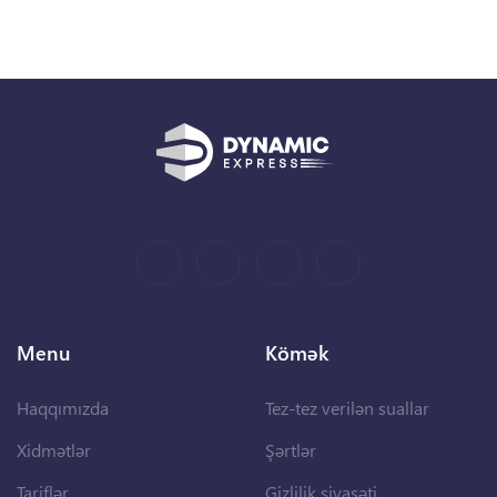
Menu
Kömək
Haqqımızda
Tez-tez verilən suallar
Xidmətlər
Şərtlər
Tariflər
Gizlilik siyasəti