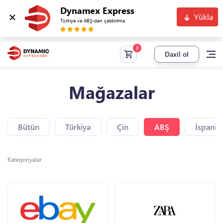
Dynamex Express
Yüklə
Türkiyə və ABŞ-dan çatdırılma
Daxil ol
Mağazalar
Bütün
Türkiyə
Çin
ABŞ
İspaniy
Kateqoriyalar