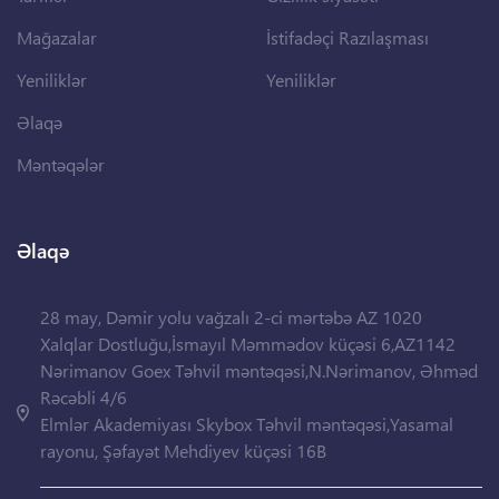
Mağazalar
İstifadəçi Razılaşması
Yeniliklər
Yeniliklər
Əlaqə
Məntəqələr
Əlaqə
28 may, Dəmir yolu vağzalı 2-ci mərtəbə AZ 1020
Xalqlar Dostluğu,İsmayıl Məmmədov küçəsi 6,AZ1142
Nərimanov Goex Təhvil məntəqəsi,N.Nərimanov, Əhməd
Rəcəbli 4/6
Elmlər Akademiyası Skybox Təhvil məntəqəsi,Yasamal
rayonu, Şəfayət Mehdiyev küçəsi 16B