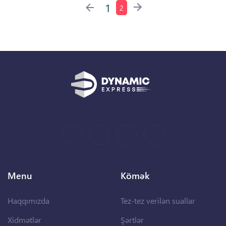
1
2
Menu
Kömək
Haqqımızda
Tez-tez verilən suallar
Xidmətlər
Şərtlər