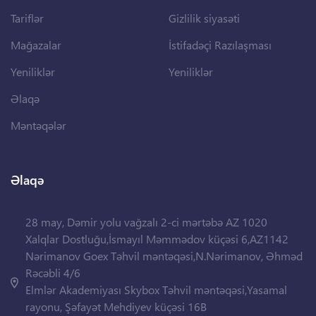
Tariflər
Gizlilik siyasəti
Mağazalar
İstifadəçi Razılaşması
Yeniliklər
Yeniliklər
Əlaqə
Məntəqələr
Əlaqə
28 may, Dəmir yolu vağzalı 2-ci mərtəbə AZ 1020
Xalqlar Dostluğu,İsmayıl Məmmədov küçəsi 6,AZ1142
Nərimanov Goex Təhvil məntəqəsi,N.Nərimanov, Əhməd
Rəcəbli 4/6
Elmlər Akademiyası Skybox Təhvil məntəqəsi,Yasamal
rayonu, Şəfayət Mehdiyev küçəsi 16B