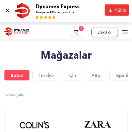
Dynamex Express
Yüklə
Türkiyə və ABŞ-dan çatdırılma
Daxil ol
Mağazalar
Bütün
Türkiyə
Çin
ABŞ
İspaniy
Kateqoriyalar