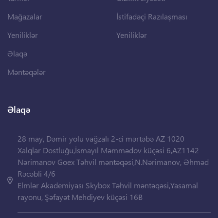
Mağazalar
İstifadəçi Razılaşması
Yeniliklər
Yeniliklər
Əlaqə
Məntəqələr
Əlaqə
28 may, Dəmir yolu vağzalı 2-ci mərtəbə AZ 1020
Xalqlar Dostluğu,İsmayıl Məmmədov küçəsi 6,AZ1142
Nərimanov Goex Təhvil məntəqəsi,N.Nərimanov, Əhməd
Rəcəbli 4/6
Elmlər Akademiyası Skybox Təhvil məntəqəsi,Yasamal
rayonu, Şəfayət Mehdiyev küçəsi 16B