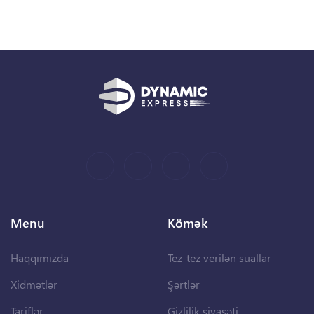
Menu
Kömək
Haqqımızda
Tez-tez verilən suallar
Xidmətlər
Şərtlər
Tariflər
Gizlilik siyasəti