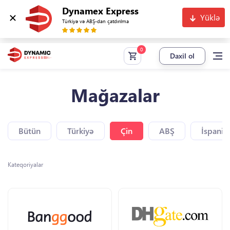
Dynamex Express
Yüklə
Türkiyə və ABŞ-dan çatdırılma
Daxil ol
Mağazalar
Bütün
Türkiyə
Çin
ABŞ
İspaniy
Kateqoriyalar