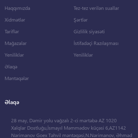
Haqqımızda
Tez-tez verilən suallar
Xidmətlər
Şərtlər
Tariflər
Gizlilik siyasəti
Mağazalar
İstifadəçi Razılaşması
Yeniliklər
Yeniliklər
Əlaqə
Məntəqələr
Əlaqə
28 may, Dəmir yolu vağzalı 2-ci mərtəbə AZ 1020
Xalqlar Dostluğu,İsmayıl Məmmədov küçəsi 6,AZ1142
Nərimanov Goex Təhvil məntəqəsi,N.Nərimanov, Əhməd