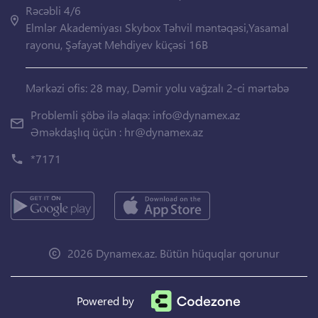
Rəcəbli 4/6
Elmlər Akademiyası Skybox Təhvil məntəqəsi,Yasamal
rayonu, Şəfayət Mehdiyev küçəsi 16B
Mərkəzi ofis: 28 may, Dəmir yolu vağzalı 2-ci mərtəbə
Problemli şöbə ilə əlaqə:
info@dynamex.az
Əməkdaşlıq üçün :
hr@dynamex.az
*7171
2026 Dynamex.az. Bütün hüquqlar qorunur
Powered by