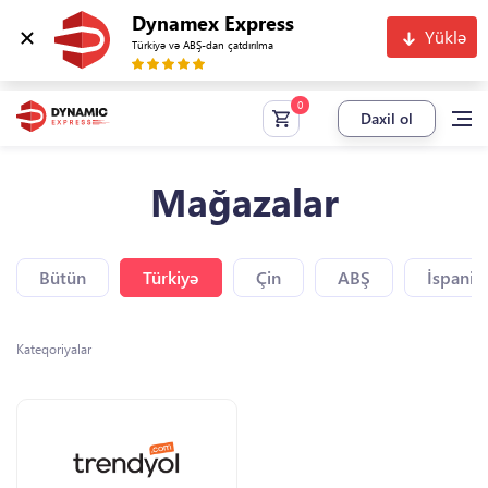
Dynamex Express
Yüklə
Türkiyə və ABŞ-dan çatdırılma
Daxil ol
Mağazalar
Bütün
Türkiyə
Çin
ABŞ
İspaniy
Kateqoriyalar