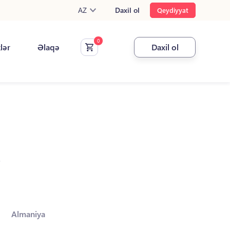
AZ
Daxil ol
Qeydiyyat
klər
Əlaqə
Daxil ol
.
Almaniya