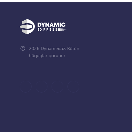
2026 Dynamex.az. Bütün
hüquqlar qorunur