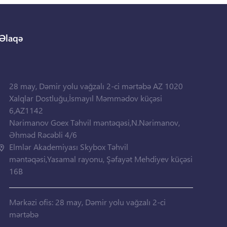
Əlaqə
28 may, Dəmir yolu vağzalı 2-ci mərtəbə AZ 1020
Xalqlar Dostluğu,İsmayıl Məmmədov küçəsi
6,AZ1142
Nərimanov Goex Təhvil məntəqəsi,N.Nərimanov,
Əhməd Rəcəbli 4/6
Elmlər Akademiyası Skybox Təhvil
məntəqəsi,Yasamal rayonu, Şəfayət Mehdiyev küçəsi
16B
Mərkəzi ofis: 28 may, Dəmir yolu vağzalı 2-ci
mərtəbə