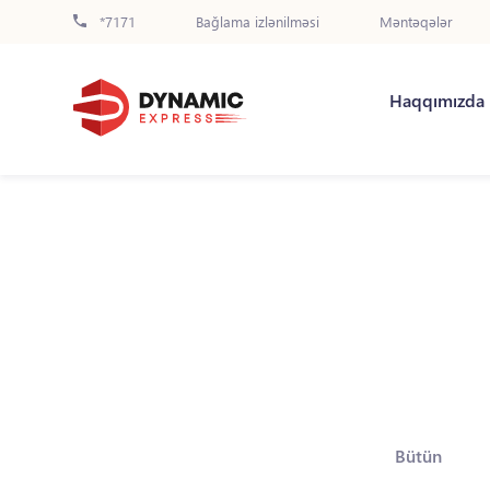
*7171
Bağlama izlənilməsi
Məntəqələr
Haqqımızda
Bütün