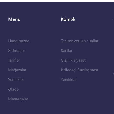
Menu
Kömək
Haqqımızda
Tez-tez verilən suallar
Xidmətlər
Şərtlər
Tariflər
Gizlilik siyasəti
Mağazalar
İstifadəçi Razılaşması
Yeniliklər
Yeniliklər
Əlaqə
Məntəqələr