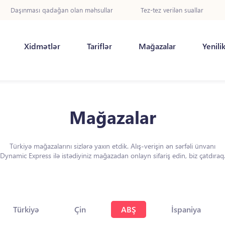
Daşınması qadağan olan məhsullar
Tez-tez verilən suallar
Xidmətlər
Tariflər
Mağazalar
Yenili
Mağazalar
Türkiyə mağazalarını sizlərə yaxın etdik. Alış-verişin ən sərfəli ünvanı
Dynamic Express ilə istədiyiniz mağazadan onlayn sifariş edin, biz çatdıraq
Türkiyə
Çin
ABŞ
İspaniya