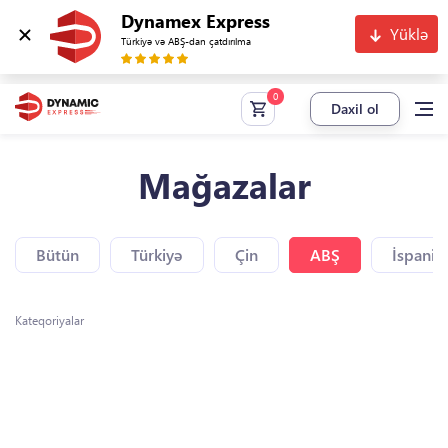
Dynamex Express
Yüklə
Türkiyə və ABŞ-dan çatdırılma
Daxil ol
Mağazalar
Bütün
Türkiyə
Çin
ABŞ
İspaniy
Kateqoriyalar