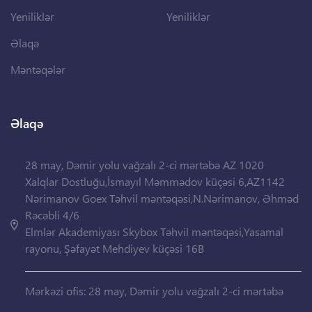
Yeniliklər
Yeniliklər
Əlaqə
Məntəqələr
Əlaqə
28 may, Dəmir yolu vağzalı 2-ci mərtəbə AZ 1020
Xalqlar Dostluğu,İsmayıl Məmmədov küçəsi 6,AZ1142
Nərimanov Goex Təhvil məntəqəsi,N.Nərimanov, Əhməd
Rəcəbli 4/6
Elmlər Akademiyası Skybox Təhvil məntəqəsi,Yasamal
rayonu, Şəfayət Mehdiyev küçəsi 16B
Mərkəzi ofis: 28 may, Dəmir yolu vağzalı 2-ci mərtəbə