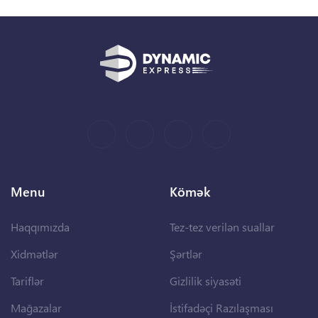
Menu
Kömək
Haqqımızda
Tez-tez verilən suallar
Xidmətlər
Şərtlər
Tariflər
Gizlilik siyasəti
Mağazalar
İstifadəçi Razılaşması