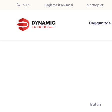
*7171
Bağlama izlənilməsi
Məntəqələr
Haqqımızda
Bütün