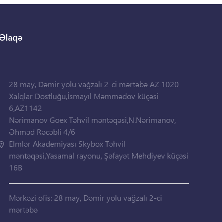
Əlaqə
28 may, Dəmir yolu vağzalı 2-ci mərtəbə AZ 1020
Xalqlar Dostluğu,İsmayıl Məmmədov küçəsi
6,AZ1142
Nərimanov Goex Təhvil məntəqəsi,N.Nərimanov,
Əhməd Rəcəbli 4/6
Elmlər Akademiyası Skybox Təhvil
məntəqəsi,Yasamal rayonu, Şəfayət Mehdiyev küçəsi
16B
Mərkəzi ofis: 28 may, Dəmir yolu vağzalı 2-ci
mərtəbə