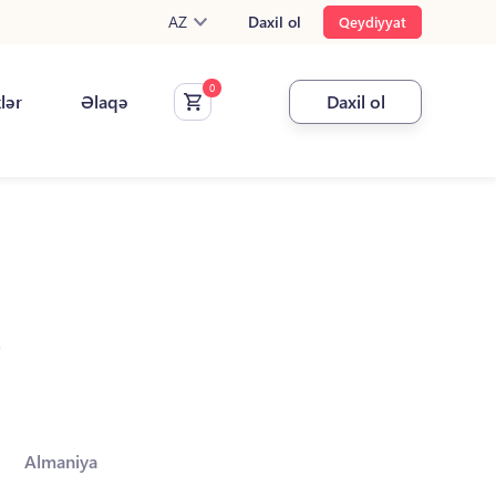
AZ
Daxil ol
Qeydiyyat
klər
Əlaqə
Daxil ol
.
Almaniya