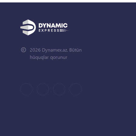
2026 Dynamex.az. Bütün
hüquqlar qorunur