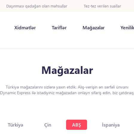
Daşınması qadağan olan məhsullar
Tez-tez verilən suallar
Xidmətlər
Tariflər
Mağazalar
Yenili
Mağazalar
Türkiyə mağazalarını sizlərə yaxın etdik. Alış-verişin ən sərfəli ünvanı
Dynamic Express ilə istədiyiniz mağazadan onlayn sifariş edin, biz çatdıraq
Türkiyə
Çin
ABŞ
İspaniya