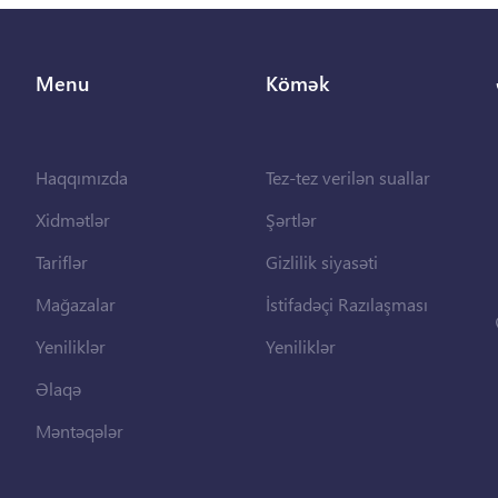
Menu
Kömək
Haqqımızda
Tez-tez verilən suallar
Xidmətlər
Şərtlər
Tariflər
Gizlilik siyasəti
Mağazalar
İstifadəçi Razılaşması
Yeniliklər
Yeniliklər
Əlaqə
Məntəqələr